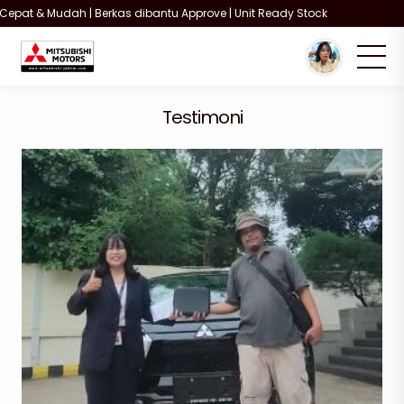
Cepat & Mudah | Berkas dibantu Approve | Unit Ready Stock
You are here :
Beranda
/
Testimoni
/
Customer Mitsubishi
Testimoni