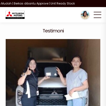
Mudah | Berkas dibantu Approve | Unit Ready Stock
You are here :
Beranda
/
Testimoni
/
Customer Mitsubishi
Testimoni